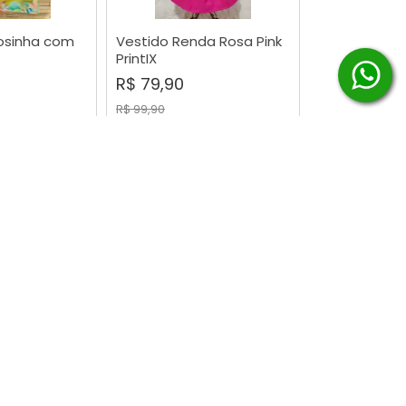
osinha com
Vestido Renda Rosa Pink
RAR
COMPRAR
PrintIX
R$ 79,90
R$ 99,90
-6%
-18%
ta Chuva de
Vestido Dinossauro com
RAR
COMPRAR
Mariê
Cauda 3D
R$ 89,90
R$ 109,90