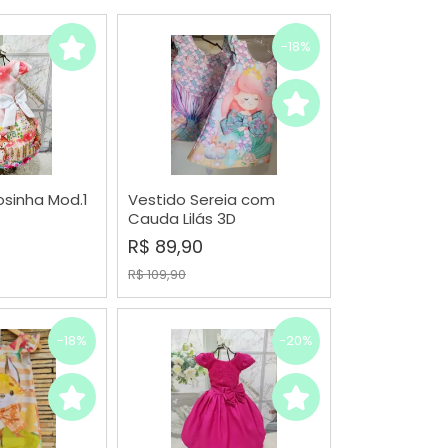
-18%
sinha Mod.1
Vestido Sereia com
RAR
COMPRAR
Cauda Lilás 3D
R$ 89,90
R$ 109,90
-18%
-20%