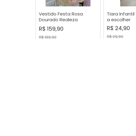
Vestido Festa Rosa
Tiara Infanti
COMPRAR
COMP
Dourado Realeza
a escolher
Butterfly Enjoy Kids
R$ 24,90
R$ 159,90
R$ 29,90
R$ 199,90
-12%
Trapézio Stitch
Tiara Trança
COMPRAR
COMP
Rosa/Laranja Pompom
Loiro
R$ 69,90
R$ 45,90
R$ 79,90
R$ 54,90