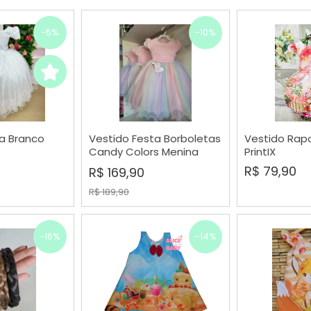
-5%
-10%
a Branco
Vestido Festa Borboletas
Vestido Rapo
RAR
COMPRAR
COMP
Candy Colors Menina
PrintIX
Bonita
R$ 79,90
R$ 169,90
R$ 189,90
-16%
-14%