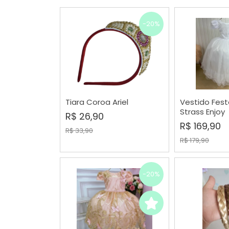
-20%
Tiara Coroa Ariel
Vestido Fest
COMPRAR
COMP
Strass Enjoy
R$ 26,90
R$ 169,90
R$ 33,90
R$ 179,90
-20%