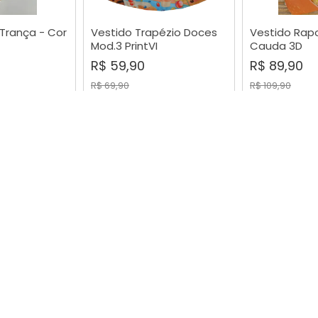
l Trança - Cor
Vestido Trapézio Doces
Vestido Rap
RAR
COMPRAR
COMP
Mod.3 PrintVI
Cauda 3D
R$ 59,90
R$ 89,90
R$ 69,90
R$ 109,90
-16%
-20%
 Frozen Elsa
Vestido Renda Amarelo
Vestido Fes
RAR
COMPRAR
COMP
PrintIX
Amor Mod.7 
R$ 79,90
R$ 139,90
R$ 99,90
R$ 149,90