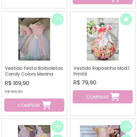
-10%
Vestido Festa Borboletas
Vestido Raposinha Mod.1
Candy Colors Menina
PrintIX
Bonita
R$ 79,90
R$ 169,90
R$ 189,90
COMPRAR
COMPRAR
-18%
-20%