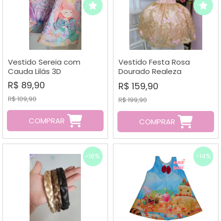
Vestido Sereia com
Vestido Festa Rosa
Cauda Lilás 3D
Dourado Realeza
Butterfly Enjoy Kids
R$ 89,90
R$ 159,90
R$ 109,90
R$ 199,90
COMPRAR
COMPRAR
-16%
-14%