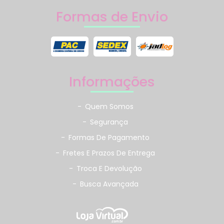
Formas de Envio
Informações
-
Quem Somos
-
Segurança
-
Formas De Pagamento
-
Fretes E Prazos De Entrega
-
Troca E Devolução
-
Busca Avançada