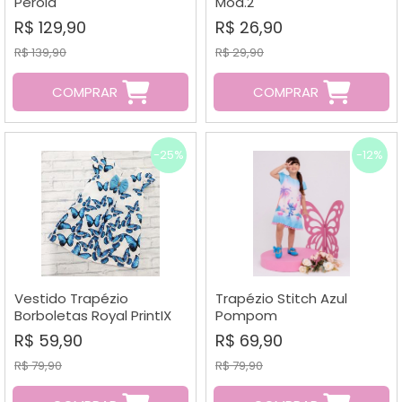
Pérola
Mod.2
R$ 129,90
R$ 26,90
R$ 139,90
R$ 29,90
COMPRAR
COMPRAR
-25%
-12%
Vestido Trapézio
Trapézio Stitch Azul
Borboletas Royal PrintIX
Pompom
R$ 59,90
R$ 69,90
R$ 79,90
R$ 79,90