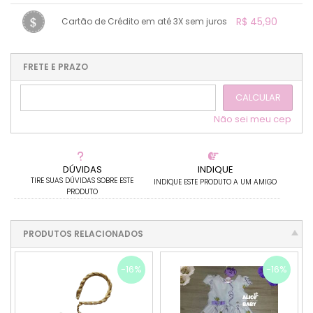
1x sem juros de R$ 45,90
.
.
.
.
R$ 45,90
Cartão de Crédito em até 3X sem juros
.
.
.
.
.
.
.
1x sem juros de R$ 45,90
.
.
.
.
.
.
.
.
.
.
FRETE E PRAZO
.
CALCULAR
Não sei meu cep
DÚVIDAS
INDIQUE
TIRE SUAS DÚVIDAS SOBRE ESTE
INDIQUE ESTE PRODUTO A UM AMIGO
PRODUTO
PRODUTOS RELACIONADOS
-16%
-16%