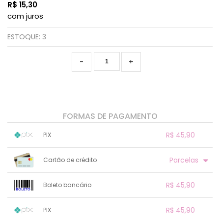
R$
15,30
com juros
ESTOQUE:
3
-
+
FORMAS DE PAGAMENTO
R$ 45,90
PIX
1x sem juros de R$ 45,90
.
.
.
.
Parcelas
Cartão de crédito
.
.
.
.
.
.
.
1x sem juros de R$ 45,90
.
.
.
R$ 45,90
.
Boleto bancário
.
.
2x sem juros de R$ 22,95
.
.
.
3x sem juros de R$ 15,30
1x sem juros de R$ 45,90
.
.
.
.
R$ 45,90
PIX
.
.
.
.
.
.
.