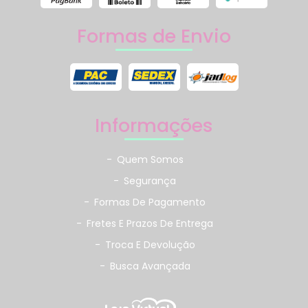
Formas de Envio
Informações
-
Quem Somos
-
Segurança
-
Formas De Pagamento
-
Fretes E Prazos De Entrega
-
Troca E Devolução
-
Busca Avançada