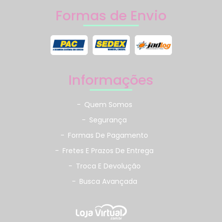
Formas de Envio
Informações
-
Quem Somos
-
Segurança
-
Formas De Pagamento
-
Fretes E Prazos De Entrega
-
Troca E Devolução
-
Busca Avançada