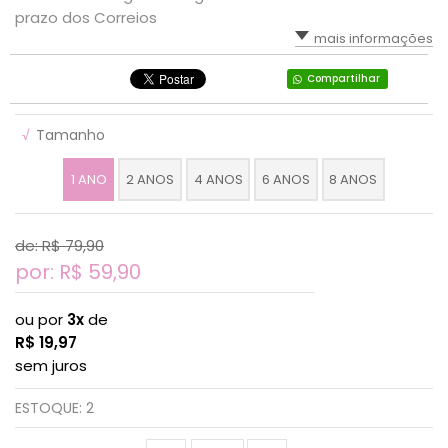
prazo dos Correios
mais informações
Compartilhar
√
Tamanho
1 ANO
2 ANOS
4 ANOS
6 ANOS
8 ANOS
de: R$
79,90
por: R$
59,90
ou por
3x
de
R$
19,97
sem juros
ESTOQUE:
2