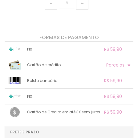
-
+
FORMAS DE PAGAMENTO
R$ 59,90
PIX
1x sem juros de R$ 59,90
.
.
.
.
Parcelas
Cartão de crédito
.
.
.
.
.
.
.
1x sem juros de R$ 59,90
.
.
.
R$ 59,90
.
Boleto bancário
.
.
2x sem juros de R$ 29,95
.
.
.
3x sem juros de R$ 19,97
1x sem juros de R$ 59,90
.
.
.
.
R$ 59,90
PIX
.
.
.
.
.
.
.
1x sem juros de R$ 59,90
.
.
.
.
R$ 59,90
Cartão de Crédito em até 3X sem juros
.
.
.
.
.
.
.
1x sem juros de R$ 59,90
.
.
.
.
.
.
.
.
.
.
FRETE E PRAZO
.